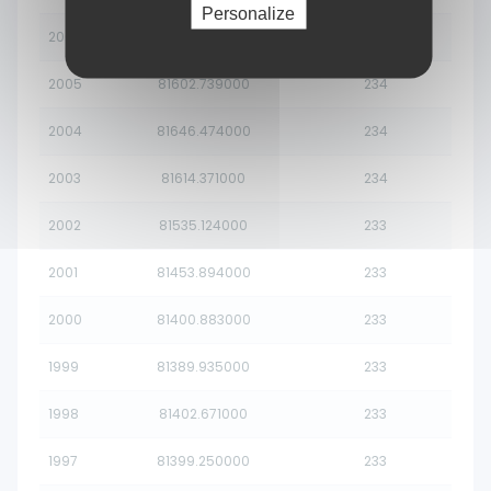
Personalize
2006
81472.235000
233
2005
81602.739000
234
2004
81646.474000
234
2003
81614.371000
234
2002
81535.124000
233
2001
81453.894000
233
2000
81400.883000
233
1999
81389.935000
233
1998
81402.671000
233
1997
81399.250000
233