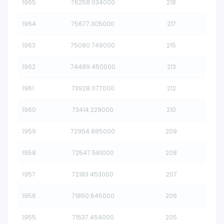
1965
76258.034000
218
1964
75677.305000
217
1963
75080.749000
215
1962
74489.450000
213
1961
73928.077000
212
1960
73414.229000
210
1959
72954.885000
209
1958
72547.581000
208
1957
72183.453000
207
1956
71850.645000
206
1955
71537.454000
205