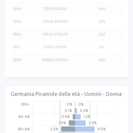
1954
71233.393000
204
1953
70929.839000
203
1952
70620.275000
202
1951
70300.011000
201
1950
69966.252000
200
Germania Piramide delle età - Uomini - Donna
100+
0%
0%
0.1%
0.4%
90-94
0.6%
1.2%
1.5%
2.4%
80-84
3.3%
4.5%