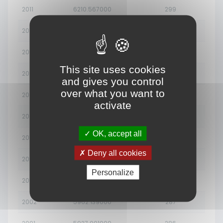
2011
6210.567000
299
2010
6183.877000
298
2009
6157.678000
297
This site uses cookies
2008
6131.767000
295
and gives you control
over what you want to
2007
6105.810000
294
activate
2006
6079.395000
293
OK, accept all
2005
6052.124000
292
Deny all cookies
2004
6023.801000
290
Personalize
2003
5994.075000
289
2002
5962.139000
287