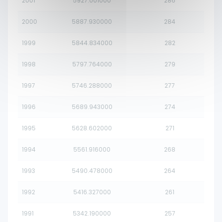
2001
5927.001000
286
2000
5887.930000
284
1999
5844.834000
282
1998
5797.764000
279
1997
5746.288000
277
1996
5689.943000
274
1995
5628.602000
271
1994
5561.916000
268
1993
5490.478000
264
1992
5416.327000
261
1991
5342.190000
257