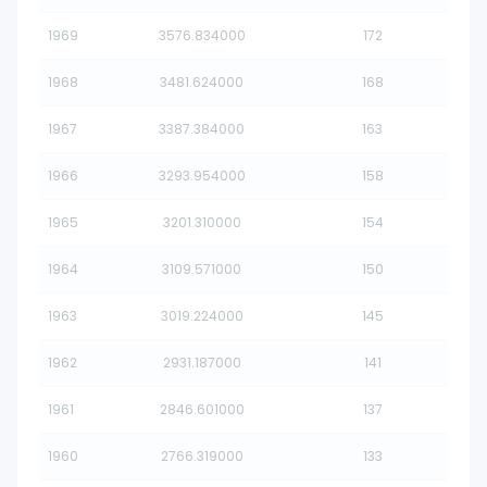
1969
3576.834000
172
1968
3481.624000
168
1967
3387.384000
163
1966
3293.954000
158
1965
3201.310000
154
1964
3109.571000
150
1963
3019.224000
145
1962
2931.187000
141
1961
2846.601000
137
1960
2766.319000
133